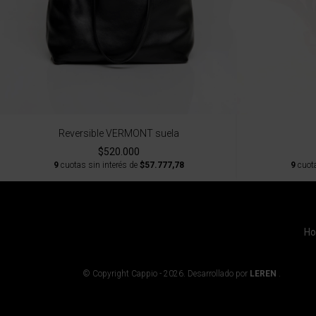
Reversible VERMONT suela
$520.000
9
cuotas sin interés de
$57.777,78
9
cuota
H
© Copyright Cappio - 2026. Desarrollado por
LEREN
.