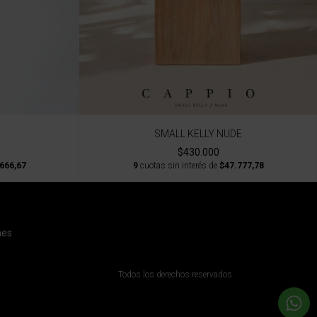
SMALL KELLY NUDE
$430.000
666,67
9
cuotas sin interés de
$47.777,78
nes
Todos los derechos reservados.