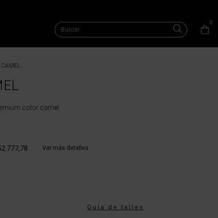
0
 CAMEL
MEL
emium color camel.
52.777,78
Ver más detalles
Guía de talles