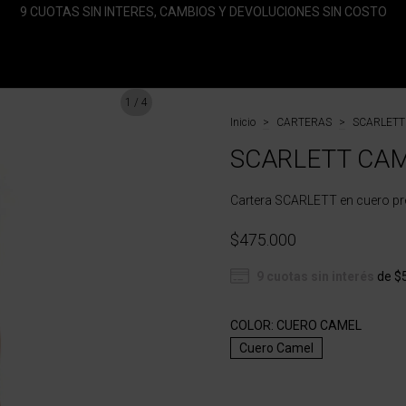
9 CUOTAS SIN INTERES, CAMBIOS Y DEVOLUCIONES SIN COSTO
1
/
4
Inicio
>
CARTERAS
>
SCARLETT
SCARLETT CA
Cartera SCARLETT en cuero pr
$475.000
9
cuotas sin interés
de
$
COLOR:
CUERO CAMEL
Cuero Camel