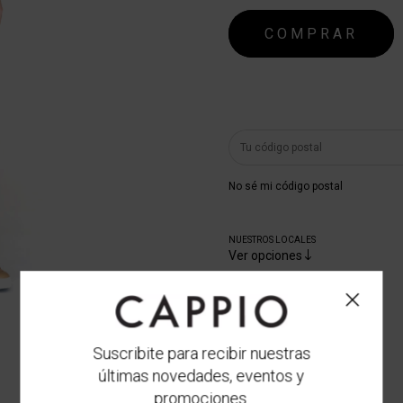
¡Genial! Tenés envío gr
No sé mi código postal
NUESTROS LOCALES
Ver opciones
CUOTAS SIN INTERÉS
Suscribite para recibir nuestras
últimas novedades, eventos y
promociones.