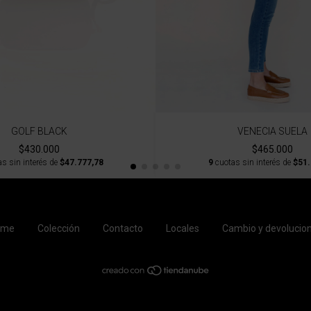
GOLF BLACK
VENECIA SUELA
$430.000
$465.000
s sin interés de
$47.777,78
9
cuotas sin interés de
$51.
ome
Colección
Contacto
Locales
Cambio y devolucio