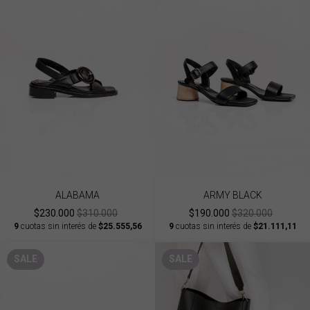
ALABAMA
ARMY BLACK
$230.000
$310.000
$190.000
$320.000
9
cuotas sin interés de
$25.555,56
9
cuotas sin interés de
$21.111,11
SALE
SALE