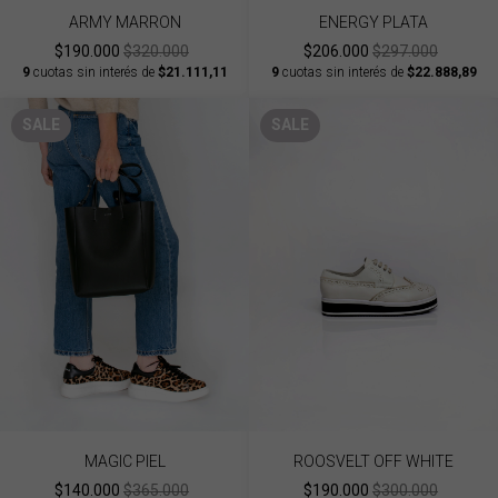
ARMY MARRON
ENERGY PLATA
$190.000
$320.000
$206.000
$297.000
9
cuotas sin interés de
$21.111,11
9
cuotas sin interés de
$22.888,89
SALE
SALE
MAGIC PIEL
ROOSVELT OFF WHITE
$140.000
$365.000
$190.000
$300.000