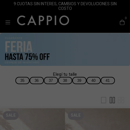
9 CUOTAS SIN INTERES, CAMBIOS Y DEVOLUCIONES SIN
COSTO
0
Elegí tu talle
35
36
37
38
39
40
41
SALE
SALE