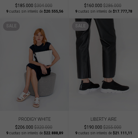
$185.000
$304.000
$160.000
$286.000
9
cuotas sin interés de
$20.555,56
9
cuotas sin interés de
$17.777,78
SALE
SALE
PRODIGY WHITE
LIBERTY AIRE
$206.000
$320.000
$190.000
$255.000
9
cuotas sin interés de
$22.888,89
9
cuotas sin interés de
$21.111,11