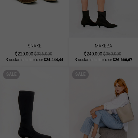
SNAKE
MAKEBA
$220.000
$336.000
$240.000
$350.000
9
cuotas sin interés de
$24.444,44
9
cuotas sin interés de
$26.666,67
SALE
SALE