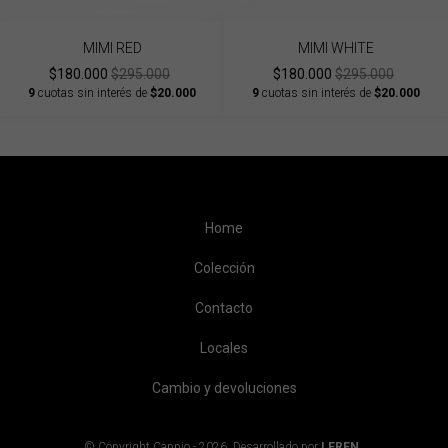
MIMI RED
MIMI WHITE
$180.000
$295.000
$180.000
$295.000
9
cuotas sin interés de
$20.000
9
cuotas sin interés de
$20.000
Home
Colección
Contacto
Locales
Cambio y devoluciones
© Copyright Cappio - 2026. Desarrollado por
LEREN
.