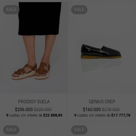
SALE
SALE
PRODIGY SUELA
GENIUS CREP
$206.000
$320.000
$160.000
$270.000
9
cuotas sin interés de
$22.888,89
9
cuotas sin interés de
$17.777,78
SALE
SALE