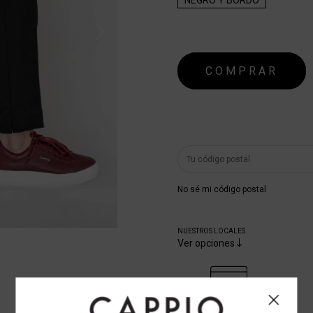
¡Genial! Tenés envío gr
No sé mi código postal
NUESTROS LOCALES
Ver opciones
CUOTAS SIN INTERÉS