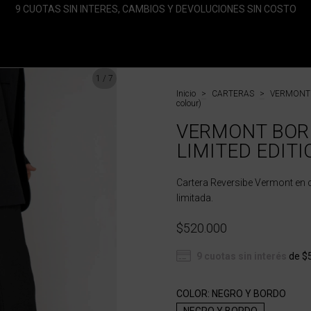
9 CUOTAS SIN INTERES, CAMBIOS Y DEVOLUCIONES SIN COSTO
1
/
7
Inicio
>
CARTERAS
>
VERMONT B
colour)
VERMONT BOR
LIMITED EDITIO
Cartera Reversibe Vermont en 
limitada.
$520.000
9
cuotas sin interés
de
$
COLOR:
NEGRO Y BORDO
NEGRO Y BORDO