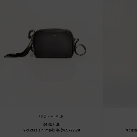
GOLF BLACK
$430.000
9
cuotas sin interés de
$47.777,78
9
cuota