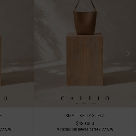
E
SMALL KELLY SUELA
$430.000
777,78
9
cuotas sin interés de
$47.777,78