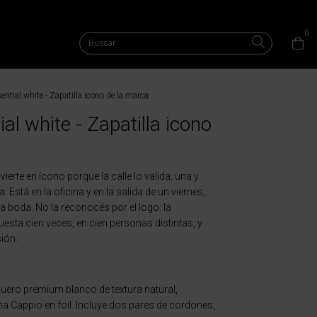
0
tial white - Zapatilla icono de la marca
l white - Zapatilla icono
ierte en ícono porque la calle lo valida, una y
a. Está en la oficina y en la salida de un viernes,
una boda. No la reconocés por el logo: la
esta cien veces, en cien personas distintas, y
ión.
ero premium blanco de textura natural,
ma Cappio en foil. Incluye dos pares de cordones,