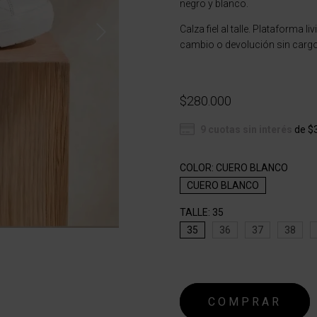
negro y blanco.
Calza fiel al talle. Plataforma l
cambio o devolución sin cargo
$280.000
9
cuotas sin interés
de
$
COLOR:
CUERO BLANCO
CUERO BLANCO
TALLE:
35
35
36
37
38