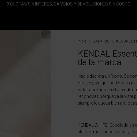
9 CUOTAS SIN INTERES, CAMBIOS Y DEVOLUCIONES SIN COSTO
1
/
4
Inicio
>
ZAPATOS
>
KENDAL Essen
KENDAL Essentia
de la marca
Nadie decreta un ícono. Se conv
otra vez, sin que nadie se lo pid
en la facultad y en el after de 
reconocés porque ya la viste pu
siempre le queda bien a la ocas
KENDAL WHITE. Capellada en cu
plataforma blanca liviana y fir