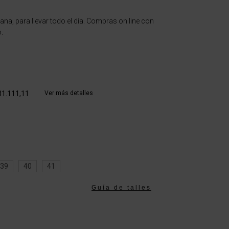
iviana, para llevar todo el día. Compras on line con
.
31.111,11
Ver más detalles
39
40
41
Guía de talles