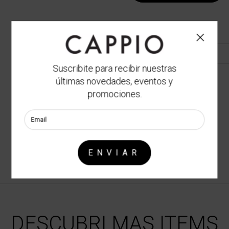
¡Genial! Tenés envío gr
Suscribite para recibir nuestras
No sé mi código postal
últimas novedades, eventos y
promociones.
NUESTROS LOCALES
Ver opciones
CUOTAS SIN INTERÉS
DESCUBRI MAS ITEMS